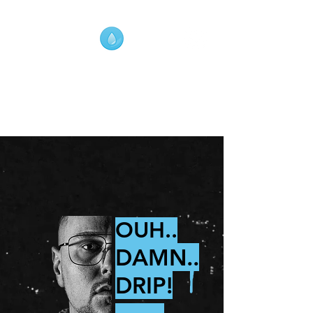
DUSTIN.DRIP
digital creator / freelancer
OUH..
DAMN..
DRIP!