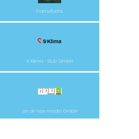
Framefuchs
S-Klima - Stulz GmbH
on air new media GmbH